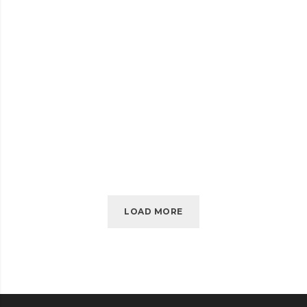
JUILLET 2016
EMBED VIDEO
EMBED
READ MORE
VIDEO
LOAD MORE